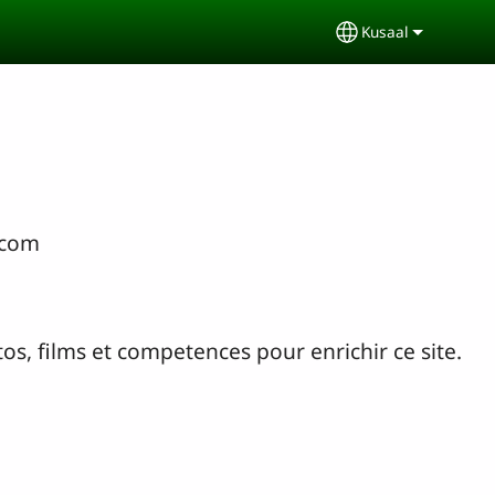
Kusaal
Select your lan
.com
os, films et competences pour enrichir ce site.