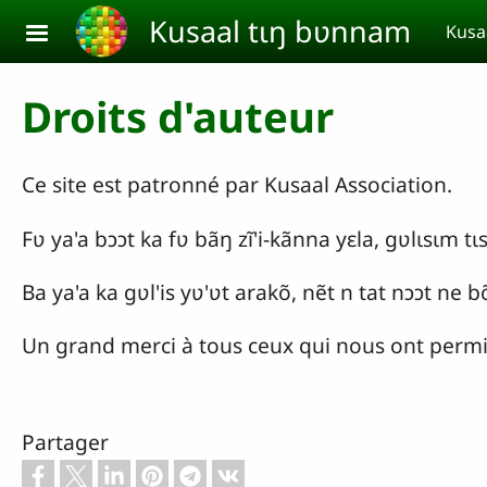
Aller au contenu principal
Kusaal tɩŋ bʋnnam
Kusa
Droits d'auteur
Ce site est patronné par Kusaal Association.
Fʋ ya'a bɔɔt ka fʋ bãŋ zĩ'i-kãnna yɛla, gʋlɩsɩ
Ba ya'a ka gʋl'is yʋ'ʋt arakõ, nẽt n tat nɔɔt 
Un grand merci à tous ceux qui nous ont permis 
Partager