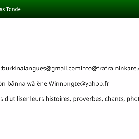
as Tonde
m tɩs:burkinalangues@gmail.cominfo@frafra-ninkare
ne bõn-bãnna wã ẽne Winnongte@yahoo.fr
d'utiliser leurs histoires, proverbes, chants, phot