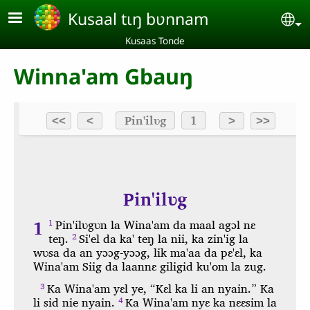
Aller au contenu principal
Kusaal tɩŋ bʋnnam
Se
Kusaas Tonde
Winna'am Gbauŋ