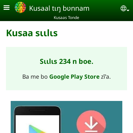
Aller au contenu principal
Kusaal tɩŋ bʋnnam
Se
Kusaas Tonde
Kusaa sɩɩlɩs
Sɩɩlɩs 234 n boe.
Ba me bo
Google Play Store
zĩ'a.