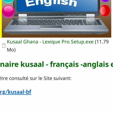
Document
Kusaal Ghana - Lexique Pro Setup.exe
(11.79
Mo)
naire kusaal - français -anglais 
re consulté sur le Site suivant:
rg/kusaal-bf