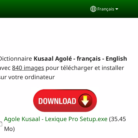
Français
Select your langu
Dictionnaire
Kusaal Agolé - français - English
avec
840 images
pour télécharger et installer
sur votre ordinateur
Document
Agole Kusaal - Lexique Pro Setup.exe
(35.45
Mo)